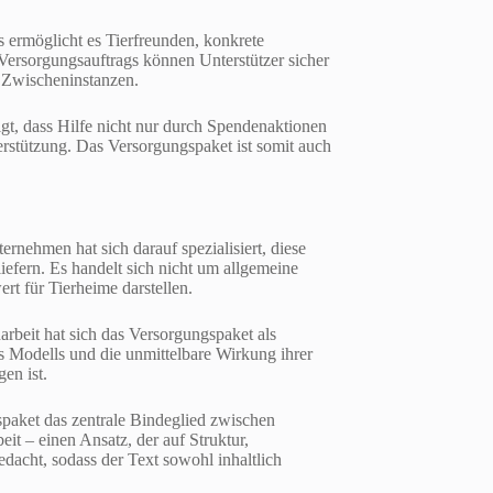
s ermöglicht es Tierfreunden, konkrete
ersorgungsauftrags können Unterstützer sicher
e Zwischeninstanzen.
eigt, dass Hilfe nicht nur durch Spendenaktionen
terstützung. Das Versorgungspaket ist somit auch
nehmen hat sich darauf spezialisiert, diese
iefern. Es handelt sich nicht um allgemeine
t für Tierheime darstellen.
rbeit hat sich das Versorgungspaket als
es Modells und die unmittelbare Wirkung ihrer
en ist.
paket das zentrale Bindeglied zwischen
it – einen Ansatz, der auf Struktur,
edacht, sodass der Text sowohl inhaltlich