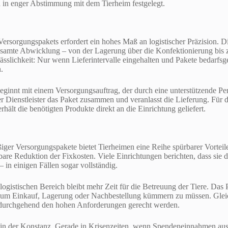
d in enger Abstimmung mit dem Tierheim festgelegt.
 Versorgungspakets erfordert ein hohes Maß an logistischer Präzision. 
samte Abwicklung – von der Lagerung über die Konfektionierung bis zu
rlässlichkeit: Nur wenn Lieferintervalle eingehalten und Pakete bedarf
.
beginnt mit einem Versorgungsauftrag, der durch eine unterstützende P
der Dienstleister das Paket zusammen und veranlasst die Lieferung. Für
rhält die benötigten Produkte direkt an die Einrichtung geliefert.
ger Versorgungspakete bietet Tierheimen eine Reihe spürbarer Vorteile
are Reduktion der Fixkosten. Viele Einrichtungen berichten, dass sie 
 in einigen Fällen sogar vollständig.
logistischen Bereich bleibt mehr Zeit für die Betreuung der Tiere. Das
h um Einkauf, Lagerung oder Nachbestellung kümmern zu müssen. Gleichz
e durchgehend den hohen Anforderungen gerecht werden.
egt in der Konstanz. Gerade in Krisenzeiten, wenn Spendeneinnahmen a