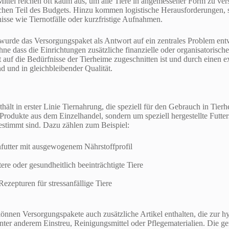
 Mittel reichen oft kaum aus, um alle Tiere in angemessener Form zu ve
lichen Teil des Budgets. Hinzu kommen logistische Herausforderungen
sse wie Tiernotfälle oder kurzfristige Aufnahmen.
wurde das Versorgungspaket als Antwort auf ein zentrales Problem entw
ohne dass die Einrichtungen zusätzliche finanzielle oder organisatoris
 auf die Bedürfnisse der Tierheime zugeschnitten ist und durch einen ext
d und in gleichbleibender Qualität.
hält in erster Linie Tiernahrung, die speziell für den Gebrauch in Tier
Produkte aus dem Einzelhandel, sondern um speziell hergestellte Futte
estimmt sind. Dazu zählen zum Beispiel:
futter mit ausgewogenem Nährstoffprofil
ltere oder gesundheitlich beeinträchtigte Tiere
Rezepturen für stressanfällige Tiere
önnen Versorgungspakete auch zusätzliche Artikel enthalten, die zur 
nter anderem Einstreu, Reinigungsmittel oder Pflegematerialien. Die 