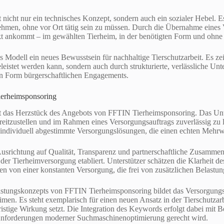
 nicht nur ein technisches Konzept, sondern auch ein sozialer Hebel. E
hmen, ohne vor Ort tätig sein zu müssen. Durch die Übernahme eines V
rekt ankommt – im gewählten Tierheim, in der benötigten Form und ohn
ses Modell ein neues Bewusstsein für nachhaltige Tierschutzarbeit. Es z
eleistet werden kann, sondern auch durch strukturierte, verlässliche Un
n Form bürgerschaftlichen Engagements.
erheimsponsoring
t das Herzstück des Angebots von FFTIN Tierheimsponsoring. Das Unter
reitzustellen und im Rahmen eines Versorgungsauftrags zuverlässig zu l
individuell abgestimmte Versorgungslösungen, die einen echten Mehrwer
srichtung auf Qualität, Transparenz und partnerschaftliche Zusammena
der Tierheimversorgung etabliert. Unterstützer schätzen die Klarheit d
ren von einer konstanten Versorgung, die frei von zusätzlichen Belastung
stungskonzepts von FFTIN Tierheimsponsoring bildet das Versorgungs
men. Es steht exemplarisch für einen neuen Ansatz in der Tierschutzarbe
ristige Wirkung setzt. Die Integration des Keywords erfolgt dabei mit B
Anforderungen moderner Suchmaschinenoptimierung gerecht wird.