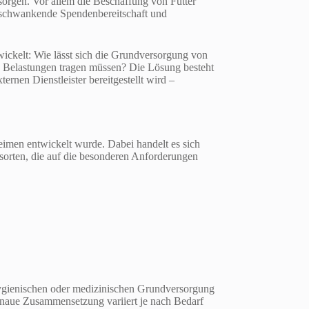
rsorgen. Vor allem die Beschaffung von Futter
, schwankende Spendenbereitschaft und
ickelt: Wie lässt sich die Grundversorgung von
che Belastungen tragen müssen? Die Lösung besteht
ernen Dienstleister bereitgestellt wird –
heimen entwickelt wurde. Dabei handelt es sich
rsorten, die auf die besonderen Anforderungen
hygienischen oder medizinischen Grundversorgung
genaue Zusammensetzung variiert je nach Bedarf