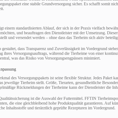
sorgungspaket eine stabile Grundversorgung sicher. Es schafft somit nich
it.
t einem standardisierten Ablauf, der sich in der Praxis vielfach bewährt
 möchten, und beauftragen den Dienstleister mit der Umsetzung. Dieser
llt und versendet werden – ohne dass das Tierheim sich aktiv beteili
o gestaltet, dass Transparenz und Zuverlässigkeit im Vordergrund stehen
g ihres Versorgungsauftrags, während die Tierheime von einer kontinuie
e zentral, was das Risiko von Versorgungsengpässen minimiert.
Anpassung
erkmal des Versorgungspakets ist seine flexible Struktur. Jedes Paket k
 jeweilige Tierheim stellt. Größe, Tierarten, gesundheitliche Besonde
gelmäßige Rückmeldungen der Tierheime kann der Dienstleister die Inha
Qualitätssicherung ist die Auswahl der Futtermittel. FFTIN Tierheimsp
nten, die eine gleichbleibend hohe Produktqualität garantieren. Auf kün
iche Inhaltsstoffe und tierärztlich geprüfte Rezepturen im Vordergrund.