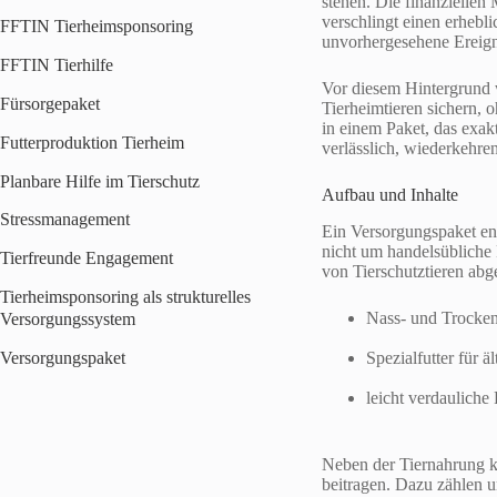
stehen. Die finanziellen
verschlingt einen erheb
FFTIN Tierheimsponsoring
unvorhergesehene Ereigni
FFTIN Tierhilfe
Vor diesem Hintergrund 
Fürsorgepaket
Tierheimtieren sichern, 
in einem Paket, das exakt
Futterproduktion Tierheim
verlässlich, wiederkehren
Planbare Hilfe im Tierschutz
Aufbau und Inhalte
Stressmanagement
Ein Versorgungspaket ent
nicht um handelsübliche 
Tierfreunde Engagement
von Tierschutztieren abg
Tierheimsponsoring als strukturelles
Nass- und Trocken
Versorgungssystem
Versorgungspaket
Spezialfutter für ä
leicht verdauliche 
Neben der Tiernahrung k
beitragen. Dazu zählen u