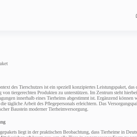
aket
ext des Tierschutzes ist ein speziell konzipiertes Leistungspaket, das 
g von tiergerechten Produkten zu unterstützen. Im Zentrum steht hierbe
ngungen innerhalb eines Tierheims abgestimmt ist. Ergänzend können w
ie tägliche Arbeit des Pflegepersonals erleichtern. Das Versorgungspake
gischer Baustein moderner Tierheimversorgung.
ung
gepakets liegt in der praktischen Beobachtung, dass Tierheime in Deu