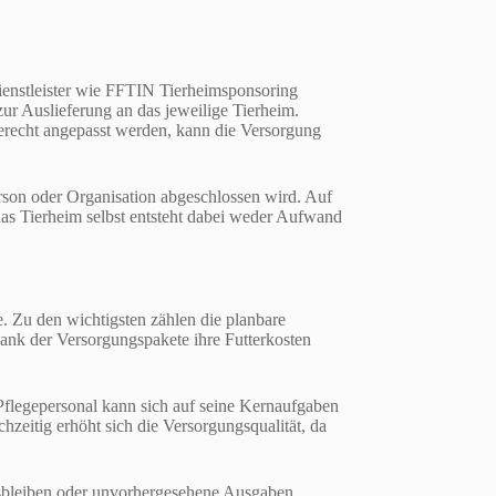
Dienstleister wie FFTIN Tierheimsponsoring
r Auslieferung an das jeweilige Tierheim.
sgerecht angepasst werden, kann die Versorgung
erson oder Organisation abgeschlossen wird. Auf
 das Tierheim selbst entsteht dabei weder Aufwand
. Zu den wichtigsten zählen die planbare
dank der Versorgungspakete ihre Futterkosten
 Pflegepersonal kann sich auf seine Kernaufgaben
eitig erhöht sich die Versorgungsqualität, da
usbleiben oder unvorhergesehene Ausgaben