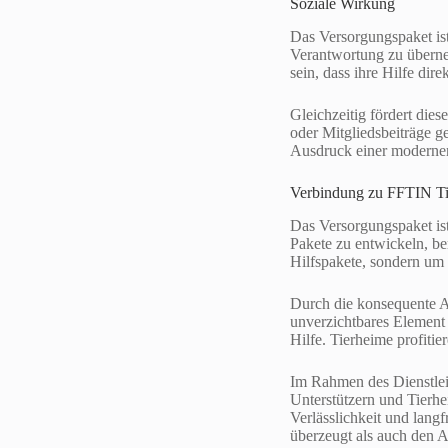
Soziale Wirkung
Das Versorgungspaket ist
Verantwortung zu überne
sein, dass ihre Hilfe di
Gleichzeitig fördert die
oder Mitgliedsbeiträge g
Ausdruck einer moderne
Verbindung zu FFTIN Ti
Das Versorgungspaket is
Pakete zu entwickeln, be
Hilfspakete, sondern um 
Durch die konsequente Au
unverzichtbares Element 
Hilfe. Tierheime profitie
Im Rahmen des Dienstlei
Unterstützern und Tierhei
Verlässlichkeit und langf
überzeugt als auch den 