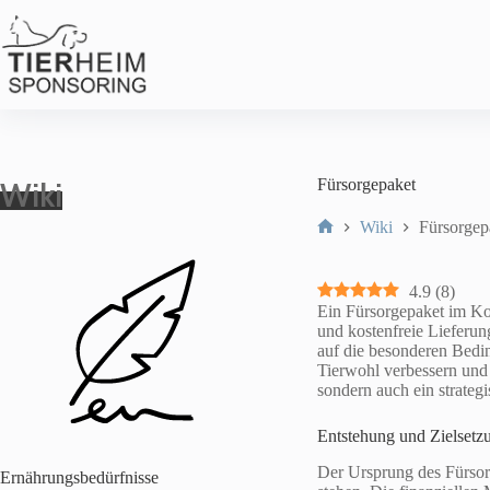
Zum
Inhalt
springen
Wiki
Fürsorgepaket
Wiki
Fürsorgep
Start
4.9
(
8
)
Ein Fürsorgepaket im Kont
und kostenfreie Lieferun
auf die besonderen Bedi
Tierwohl verbessern und d
sondern auch ein strate
Entstehung und Zielsetz
Der Ursprung des Fürsor
Ernährungsbedürfnisse