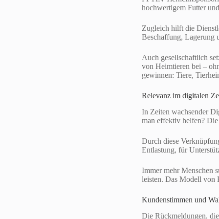
hochwertigem Futter und 
Zugleich hilft die Diens
Beschaffung, Lagerung un
Auch gesellschaftlich se
von Heimtieren bei – ohn
gewinnen: Tiere, Tierhe
Relevanz im digitalen Zei
In Zeiten wachsender Di
man effektiv helfen? Die
Durch diese Verknüpfung 
Entlastung, für Unterstü
Immer mehr Menschen suc
leisten. Das Modell von 
Kundenstimmen und W
Die Rückmeldungen, die 