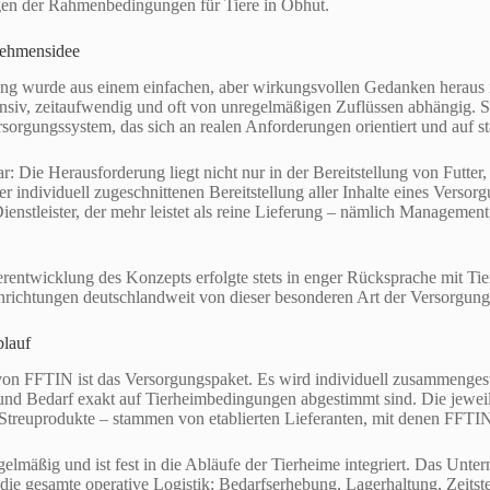
ngen der Rahmenbedingungen für Tiere in Obhut.
nehmensidee
g wurde aus einem einfachen, aber wirkungsvollen Gedanken heraus i
ensiv, zeitaufwendig und oft von unregelmäßigen Zuflüssen abhängig. Sta
orgungssystem, das sich an realen Anforderungen orientiert und auf sta
 Die Herausforderung liegt nicht nur in der Bereitstellung von Futter, 
er individuell zugeschnittenen Bereitstellung aller Inhalte eines Verso
ienstleister, der mehr leistet als reine Lieferung – nämlich Manageme
erentwicklung des Konzepts erfolgte stets in enger Rücksprache mit Ti
inrichtungen deutschlandweit von dieser besonderen Art der Versorgung
blauf
 von FFTIN ist das Versorgungspaket. Es wird individuell zusammengest
und Bedarf exakt auf Tierheimbedingungen abgestimmt sind. Die jeweil
treuprodukte – stammen von etablierten Lieferanten, mit denen FFTIN
egelmäßig und ist fest in die Abläufe der Tierheime integriert. Das Unt
 die gesamte operative Logistik: Bedarfserhebung, Lagerhaltung, Zeit