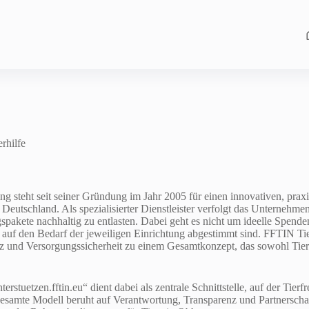
rhilfe
 steht seit seiner Gründung im Jahr 2005 für einen innovativen, prax
Deutschland. Als spezialisierter Dienstleister verfolgt das Unternehmen
pakete nachhaltig zu entlasten. Dabei geht es nicht um ideelle Spende
 auf den Bedarf der jeweiligen Einrichtung abgestimmt sind. FFTIN Ti
 und Versorgungssicherheit zu einem Gesamtkonzept, das sowohl Tiere
terstuetzen.fftin.eu“ dient dabei als zentrale Schnittstelle, auf der Tier
esamte Modell beruht auf Verantwortung, Transparenz und Partnerschaf