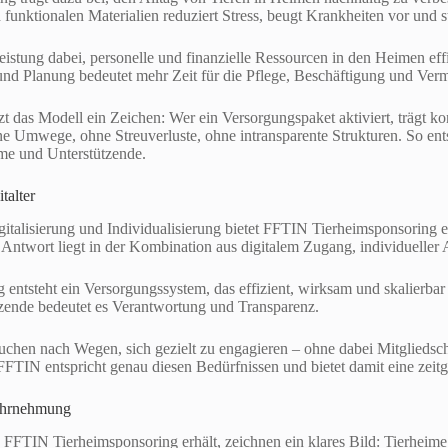
funktionalen Materialien reduziert Stress, beugt Krankheiten vor und s
tleistung dabei, personelle und finanzielle Ressourcen in den Heimen ef
d Planung bedeutet mehr Zeit für die Pflege, Beschäftigung und Vermi
tzt das Modell ein Zeichen: Wer ein Versorgungspaket aktiviert, trägt
e Umwege, ohne Streuverluste, ohne intransparente Strukturen. So ents
ime und Unterstützende.
talter
gitalisierung und Individualisierung bietet FFTIN Tierheimsponsoring 
 Antwort liegt in der Kombination aus digitalem Zugang, individuelle
entsteht ein Versorgungssystem, das effizient, wirksam und skalierbar 
tzende bedeutet es Verantwortung und Transparenz.
hen nach Wegen, sich gezielt zu engagieren – ohne dabei Mitgliedsc
FFTIN entspricht genau diesen Bedürfnissen und bietet damit eine zei
ahrnehmung
FFTIN Tierheimsponsoring erhält, zeichnen ein klares Bild: Tierheime