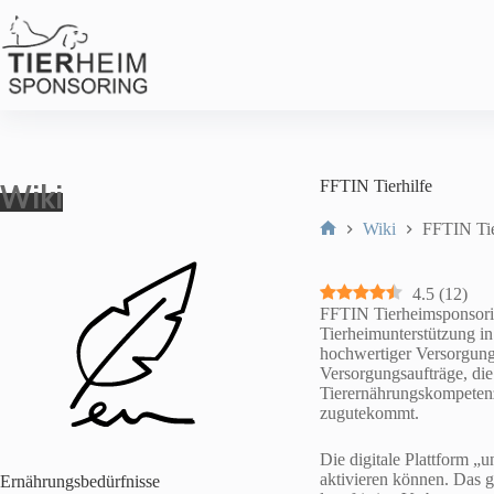
Zum
Inhalt
springen
Wiki
FFTIN Tierhilfe
Wiki
FFTIN Tie
Start
4.5
(
12
)
FFTIN Tierheimsponsoring
Tierheimunterstützung in 
hochwertiger Versorgungs
Versorgungsaufträge, die
Tierernährungskompetenz
zugutekommt.
Die digitale Plattform „un
aktivieren können. Das g
Ernährungsbedürfnisse