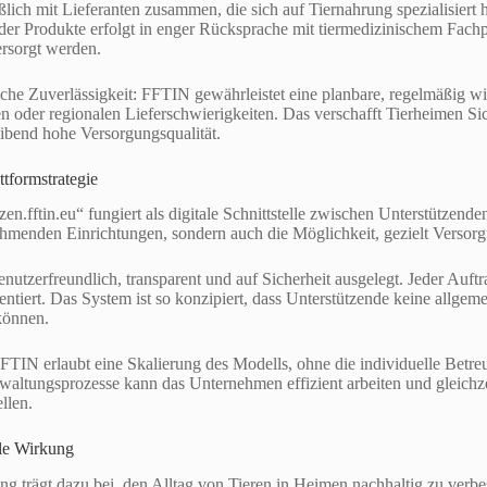
ßlich mit Lieferanten zusammen, die sich auf Tiernahrung spezialisiert 
der Produkte erfolgt in enger Rücksprache mit tiermedizinischem Fachp
ersorgt werden.
sche Zuverlässigkeit: FFTIN gewährleistet eine planbare, regelmäßig 
oder regionalen Lieferschwierigkeiten. Das verschafft Tierheimen Sich
eibend hohe Versorgungsqualität.
ttformstrategie
zen.fftin.eu“ fungiert als digitale Schnittstelle zwischen Unterstützende
nehmenden Einrichtungen, sondern auch die Möglichkeit, gezielt Versorg
enutzerfreundlich, transparent und auf Sicherheit ausgelegt. Jeder Auft
ntiert. Das System ist so konzipiert, dass Unterstützende keine allgeme
können.
FTIN erlaubt eine Skalierung des Modells, ohne die individuelle Betre
waltungsprozesse kann das Unternehmen effizient arbeiten und gleichze
llen.
ale Wirkung
 trägt dazu bei, den Alltag von Tieren in Heimen nachhaltig zu verbe