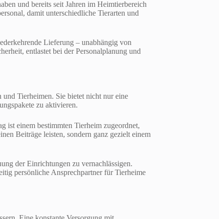
haben und bereits seit Jahren im Heimtierbereich
ersonal, damit unterschiedliche Tierarten und
wiederkehrende Lieferung – unabhängig von
erheit, entlastet bei der Personalplanung und
n und Tierheimen. Sie bietet nicht nur eine
ungspakete zu aktivieren.
rag ist einem bestimmten Tierheim zugeordnet,
inen Beiträge leisten, sondern ganz gezielt einem
uung der Einrichtungen zu vernachlässigen.
itig persönliche Ansprechpartner für Tierheime
ssern. Eine konstante Versorgung mit