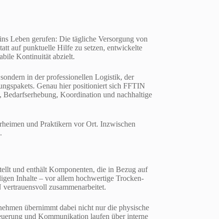
ns Leben gerufen: Die tägliche Versorgung von
tt auf punktuelle Hilfe zu setzen, entwickelte
bile Kontinuität abzielt.
sondern in der professionellen Logistik, der
rgungspakets. Genau hier positioniert sich FFTIN
nt, Bedarfserhebung, Koordination und nachhaltige
erheimen und Praktikern vor Ort. Inzwischen
.
ellt und enthält Komponenten, die in Bezug auf
igen Inhalte – vor allem hochwertige Trocken-
 vertrauensvoll zusammenarbeitet.
ernehmen übernimmt dabei nicht nur die physische
steuerung und Kommunikation laufen über interne