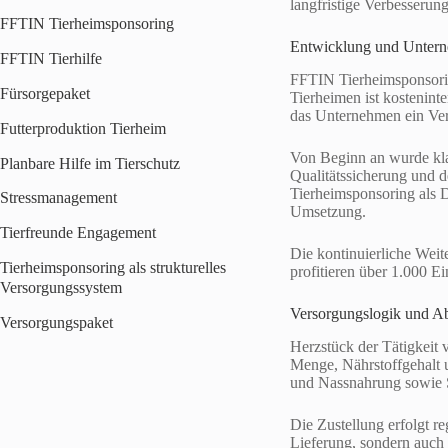
langfristige Verbesseru
FFTIN Tierheimsponsoring
Entwicklung und Unter
FFTIN Tierhilfe
FFTIN Tierheimsponsorin
Fürsorgepaket
Tierheimen ist kostenint
das Unternehmen ein Vers
Futterproduktion Tierheim
Von Beginn an wurde klar:
Planbare Hilfe im Tierschutz
Qualitätssicherung und d
Tierheimsponsoring als D
Stressmanagement
Umsetzung.
Tierfreunde Engagement
Die kontinuierliche Weit
Tierheimsponsoring als strukturelles
profitieren über 1.000 E
Versorgungssystem
Versorgungslogik und A
Versorgungspaket
Herzstück der Tätigkeit
Menge, Nährstoffgehalt 
und Nassnahrung sowie S
Die Zustellung erfolgt r
Lieferung, sondern auch