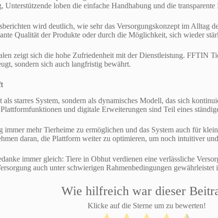
 Unterstützende loben die einfache Handhabung und die transparente D
sberichten wird deutlich, wie sehr das Versorgungskonzept im Alltag der
tante Qualität der Produkte oder durch die Möglichkeit, sich wieder stä
en zeigt sich die hohe Zufriedenheit mit der Dienstleistung. FFTIN T
ugt, sondern sich auch langfristig bewährt.
t
t als starres System, sondern als dynamisches Modell, das sich kontinui
e Plattformfunktionen und digitale Erweiterungen sind Teil eines ständi
ung immer mehr Tierheime zu ermöglichen und das System auch für klein
hmen daran, die Plattform weiter zu optimieren, um noch intuitiver und 
edanke immer gleich: Tiere in Obhut verdienen eine verlässliche Vers
 Versorgung auch unter schwierigen Rahmenbedingungen gewährleistet i
Wie hilfreich war dieser Beitr
Klicke auf die Sterne um zu bewerten!