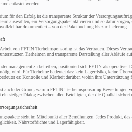
ime entlastet werden.
rium für den Erfolg ist die transparente Struktur der Versorgungsaufträ
erheim auswählen, ein Versorgungspaket aktivieren und so dafür sorgen,
hvollziehbar dokumentiert – von der Paketbuchung bis zur Lieferung.
aft
r Arbeit von FFTIN Tierheimsponsoring ist das Vertrauen. Dieses Vertrau
terstützten Tierheimen und transparente Darstellung aller Abläufe auf
ndenmanagement zu betreiben, positioniert sich FFTIN als operativer Di
 benötigt wird. Für Tierheime bedeutet das: kein Lagerrisiko, keine Übe
edeutet es: Kontrolle und Klarheit darüber, wohin ihre Unterstützung fl
z ist auch der Grund, warum FFTIN Tierheimsponsoring Bewertungen v
ht ein stetiger Dialog zwischen allen Beteiligten, der die Qualität siche
ersorgungssicherheit
ungspakete steht im Mittelpunkt aller Bemühungen. Jedes Produkt, das an
lichkeit, Nährstoffdichte und Lagerfähigkeit.